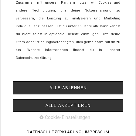
Zusammen mit unseren Partnern nutzen wir Cookies und
andere Technologien, um deine Nutzererfahrung zu
verbessern, die Leistung zu analysieren und Marketing
individuell anzupassen. Bist du unter 16 Jahre alt? Dann kannst
du nicht selbst in optionale Dienste einwilligen. Bitte deine
Eltern oder Erziehungsberechtigten, dies gemeinsam mit dir zu
BEIM SCHNEIDERHOF
tun. Weitere Informationen findest du in unserer
HOFS 1 | 88178 HEIMENKIRCH
Datenschutzerklärung.
BUCHUNGSTELEFON
+49 (0) 83 81 / 80 70 50
Tel.:
info@beimschneiderhof.de
ALLE ABLEHNEN
ALLE AKZEPTIEREN
|
|
|
Cookie-Einstellungen
Impressum
Datenschutzerklärung
Barrierefreiheit
© 2026 Beim
|
Schneiderhof
made by
media allgäu
DATENSCHUTZERKLÄRUNG
|
IMPRESSUM